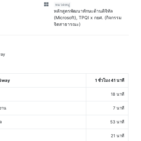
หมวดหมู่
หลักสูตรพัฒนาทักษะด้านดิจิทัล
(Microsoft), TPQI x กยศ. (กิจกรรม
จิตสาธารณะ)
way
 Sway
1 ชั่วโมง 41 นาที
18 นาที
งาน
7 นาที
ล
53 นาที
21 นาที