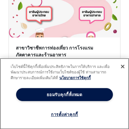
สาขาวิชาชีพการท่องเที่ยว การโรงแรม
ภัตตาคารและร้านอาหาร
Oct 26, 2020
เว็บไซต์นี้ใช้คุกกี้เพื่อเพิ่มประสิทธิภาพในการให้บริการ และเพื่อ
จากนโยบายครัวไทยครัวโลก ประกอบกับศักยภาพในการ
พัฒนาประสบการณ์การใช้งานเว็บไซต์ของผู้ใช้ ท่านสามารถ
ประกอบอาหารของคนไทย และอาหารไทยอันเป็นที่ยอมรับ
ศึกษารายละเอียดเพิ่มเติมได้ที่
นโยบายการใช้คุกกี้
ชื่นชอบของคนทั้งในระดับประเทศภูมิภาค และนานาชาติ
“มาตรฐานคุณวุฒิวิชาชีพ สาขาผู้ประกอบอาหารไทย” จึงเป็น
อีกสาขาวิชาชีพที่มีความจำเป็นอย่างมาก
ยอมรับคุกกี้ทั้งหมด
สร้างระบบการเรียนออนไลน์ (
e
-
Learning
) ของคุณอย่างมือ
อาชีพและทันสมัยด้วยระบบ
TPQI E
-
Training
ที่มีฟังก์ชั่นครบ
ครอบคลุมทุกการใช้งาน .
การตั้งค่าคุกกี้
Powered by
froggenius.com
- v.3.1.82