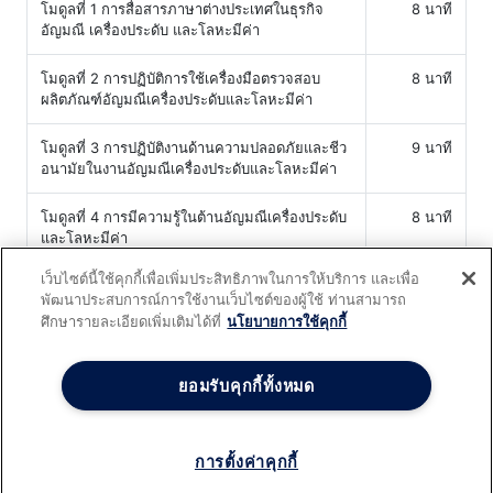
โมดูลที่ 1 การสื่อสารภาษาต่างประเทศในธุรกิจ
8 นาที
อัญมณี เครื่องประดับ และโลหะมีค่า
โมดูลที่ 2 การปฏิบัติการใช้เครื่องมือตรวจสอบ
8 นาที
ผลิตภัณฑ์อัญมณีเครื่องประดับและโลหะมีค่า
โมดูลที่ 3 การปฏิบัติงานด้านความปลอดภัยและชีว
9 นาที
อนามัยในงานอัญมณีเครื่องประดับและโลหะมีค่า
โมดูลที่ 4 การมีความรู้ในต้านอัญมณีเครื่องประดับ
8 นาที
และโลหะมีค่า
เว็บไซต์นี้ใช้คุกกี้เพื่อเพิ่มประสิทธิภาพในการให้บริการ และเพื่อ
โมดูลที่ 5 การลูกค้านำเสนอผลิตภัณฑ์อัญมณี
9 นาที
พัฒนาประสบการณ์การใช้งานเว็บไซต์ของผู้ใช้ ท่านสามารถ
ศึกษารายละเอียดเพิ่มเติมได้ที่
นโยบายการใช้คุกกี้
ยอมรับคุกกี้ทั้งหมด
สร้างระบบการเรียนออนไลน์ (
e
-
Learning
) ของคุณอย่างมือ
อาชีพและทันสมัยด้วยระบบ
TPQI E
-
Training
ที่มีฟังก์ชั่นครบ
ครอบคลุมทุกการใช้งาน .
การตั้งค่าคุกกี้
Powered by
froggenius.com
- v.3.1.82