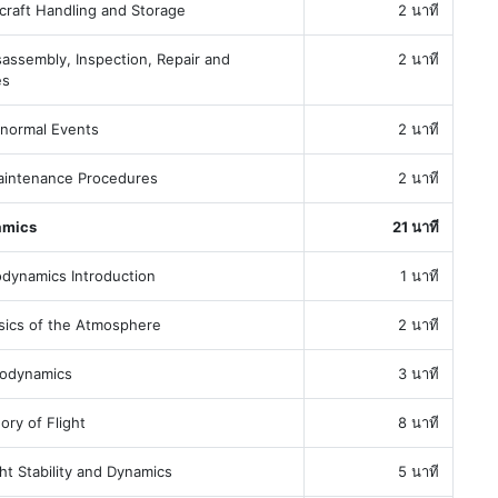
raft Handling and Storage
2 นาที
ssembly, Inspection, Repair and
2 นาที
es
ormal Events
2 นาที
intenance Procedures
2 นาที
amics
21 นาที
dynamics Introduction
1 นาที
ics of the Atmosphere
2 นาที
odynamics
3 นาที
y of Flight
8 นาที
t Stability and Dynamics
5 นาที