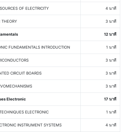
SOURCES OF ELECTRICITY
4 นาที
C THEORY
3 นาที
damentals
12 นาที
ONIC FUNDAMENTALS INTRODUCTION
1 นาที
MICONDUCTORS
3 นาที
NTED CIRCUIT BOARDS
3 นาที
RVOMECHANISMS
3 นาที
ues Electronic
17 นาที
 TECHNIQUES ELECTRONIC
1 นาที
ECTRONIC INSTRUMENT SYSTEMS
4 นาที