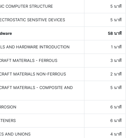
SIC COMPUTER STRUCTURE
5 นาที
ECTROSTATIC SENSITIVE DEVICES
5 นาที
rdware
58 นาที
ALS AND HARDWARE INTRODUCTION
1 นาที
CRAFT MATERIALS - FERROUS
3 นาที
CRAFT MATERIALS NON-FERROUS
2 นาที
CRAFT MATERIALS - COMPOSITE AND
5 นาที
RROSION
6 นาที
STENERS
6 นาที
ES AND UNIONS
4 นาที