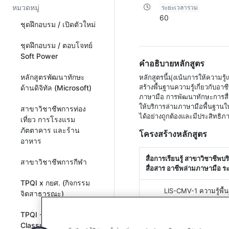
หมวดหมู่
ระยะเวลารวม
60
ชุดฝึกอบรม / เปิดตัวใหม่
ชุดฝึกอบรม / ตอบโจทย์
Soft Power
คำอธิบายหลักสูตร
หลักสูตรพัฒนาทักษะ
หลักสูตรนี้มุ่งเน้นการให้ความ
สร้างพื้นฐานความรู้เกี่ยวกับ
ด้านดิจิทัล (Microsoft)
ภาษามือ การพัฒนาทักษะการสื่อ
ให้บริการล่ามภาษามือพื้นฐานใน
สาขาวิชาชีพการท่อง
ได้อย่างถูกต้องและมีประสิทธิภ
เที่ยว การโรงแรม
ภัตตาคาร และร้าน
โครงสร้างหลักสูตร
อาหาร
สื่อการเรียนรู้ สาขาวิชาชีพ
สาขาวิชาชีพการกีฬา
สื่อสาร อาชีพล่ามภาษามือ ระ
TPQI x กยศ. (กิจกรรม
LIS-CMV-1 ความรู้พื
จิตสาธารณะ)
LIS-SPM-1 การให้บริ
TPQI - Virtual
Classroom All