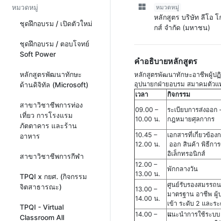
หมวดหมู่
หมวดหมู่
หลักสูตร บริษัท ลีโอ 
ชุดฝึกอบรม / เปิดตัวใหม่
กส์ จำกัด (มหาชน)
ชุดฝึกอบรม / ตอบโจทย์
Soft Power
คำอธิบายหลักสูตร
หลักสูตรพัฒนาทักษะ
หลักสูตรพัฒนาทักษะอาชีพผู้ปฏิ
อุปนายกฝ่ายอบรม สมาคมตัว
ด้านดิจิทัล (Microsoft)
เวลา
กิจกรรม
สาขาวิชาชีพการท่อง
09.00 –
ระเบียบการส่งออก 
เที่ยว การโรงแรม
10.00 น.
กฎหมายศุลกากร
ภัตตาคาร และร้าน
10.45 –
เอกสารที่เกี่ยวข้อง
อาหาร
12.00 น.
ออก สินค้า พิธีกา
อิเล็กทรอนิกส์
สาขาวิชาชีพการกีฬา
12.00 –
พักกลางวัน
13.00 น.
TPQI x กยศ. (กิจกรรม
ศูนย์รับรองสมรรถ
จิตสาธารณะ)
13.00 –
มาตรฐาน อาชีพ ผู้ป
14.00 น.
เข้า ระดับ 2 และระ
TPQI - Virtual
14.00 –
แ
นะนำการใช้ระบบ
Classroom All