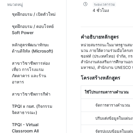
หมวดหมู่
ระยะเวลารวม
4 ชั่วโมง
ชุดฝึกอบรม / เปิดตัวใหม่
ชุดฝึกอบรม / ตอบโจทย์
Soft Power
คำอธิบายหลักสูตร
หลักสูตรพัฒนาทักษะ
หน่วยสมรรถนะในมาตรฐานสมรรถ
นวน ภายใต้ความร่วมมือโครงการ
ด้านดิจิทัล (Microsoft)
ซอฟท์ (ประเทศไทย) จำกัด, กระท
สำนักงานส่งเสริมการศึกษานอก
สาขาวิชาชีพการท่อง
มหาชน), สำนักงาน UNESCO ป
เที่ยว การโรงแรม
ภัตตาคาร และร้าน
โครงสร้างหลักสูตร
อาหาร
ใช้โปรแกรมตารางคำนวณ
สาขาวิชาชีพการกีฬา
จัดการตารางคำนวณ
TPQI x กยศ. (กิจกรรม
จิตสาธารณะ)
ปรับแต่งข้อมูลในแผ่น
TPQI - Virtual
Classroom All
จัดรูปแบบข้อมูลในแผ่