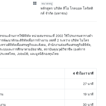
หมวดหมู่
หลักสูตร บริษัท ลีโอ โกลบอล โลจิสติ
กส์ จำกัด (มหาชน)
นะด้านการใช้ดิจิทัล หน่วยสมรรถนะที่ 2002 ใช้โปรแกรมตารางคำ
พัฒนาทักษะดิจิทัลเพื่อการจ้างงาน เฟสที่ 2 ระหว่าง บริษัท ไมโคร
รวงดิจิทัลเพื่อเศรษฐกิจและสังคม, สำนักงานส่งเสริมเศรษฐกิจดิจิทัล,
ระบบและการศึกษาตามอัธยาศัย, สถาบันคุณวุฒิวิชาชีพ (องค์การ
ระเทศไทย, JobsDB, และมูลนิธิกองทุนไทย
4 ชั่วโมง 1 นาที
27 นาที
งาน
19 นาที
นงาน
30 นาที