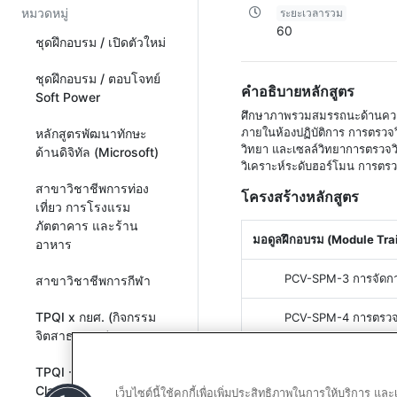
หมวดหมู่
ระยะเวลารวม
60
ชุดฝึกอบรม / เปิดตัวใหม่
ชุดฝึกอบรม / ตอบโจทย์
คำอธิบายหลักสูตร
Soft Power
ศึกษาภาพรวมสมรรถนะด้านความร
ภายในห้องปฏิบัติการ การตรวจว
หลักสูตรพัฒนาทักษะ
วิทยา และเซลล์วิทยาการตรวจว
ด้านดิจิทัล (Microsoft)
วิเคราะห์ระดับฮอร์โมน การตรว
สาขาวิชาชีพการท่อง
โครงสร้างหลักสูตร
เที่ยว การโรงแรม
ภัตตาคาร และร้าน
มอดูลฝึกอบรม (Module Tra
อาหาร
PCV-SPM-3 การจัดกา
สาขาวิชาชีพการกีฬา
TPQI x กยศ. (กิจกรรม
PCV-SPM-4 การตรวจวิ
จิตสาธารณะ)
PCV-SPM-5 การตรวจวิ
TPQI - Virtual
Classroom All
เว็บไซต์นี้ใช้คุกกี้เพื่อเพิ่มประสิทธิภาพในการให้บริการ 