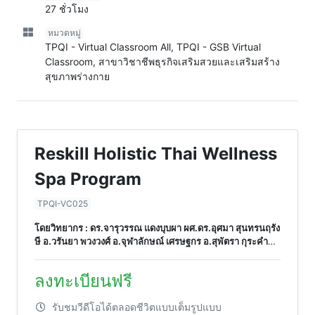
27 ชั่วโมง
หมวดหมู่
TPQI - Virtual Classroom All, TPQI - GSB Virtual
Classroom, สาขาวิชาชีพธุรกิจเสริมสวยและเสริมสร้าง
สุขภาพร่างกาย
Reskill Holistic Thai Wellness
Spa Program
TPQI-VC025
โดยวิทยากร : ดร.จารุวรรณ แดงบุบผา ผศ.ดร.อุศมา สุนทรนฤรัง
ษี อ.วรันยา พวงวงศ์ อ.จุฬาลักษณ์ เศรษฐกร อ.สุพัตรา กุระคำ
แสง อ.ชัยรัตน์ รัตโนภาส พระ ดร. นพ. ปวิทัย วชิรวิชุโช
ผศ.ดร.เอกราช บำรุงพืชน์
ลงทะเบียนฟรี
รับชมวีดีโอได้ตลอดชีวิตแบบเต็มรูปแบบ