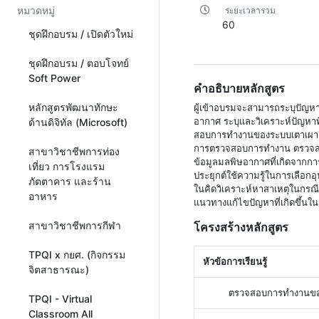
หมวดหมู่
ระยะเวลารวม
60
ชุดฝึกอบรม / เปิดตัวใหม่
ชุดฝึกอบรม / ตอบโจทย์
Soft Power
คำอธิบายหลักสูตร
หลักสูตรพัฒนาทักษะ
ผู้เข้าอบรมจะสามารถระบุปัญห
อากาศ ระบุและวิเคราะห์ปัญห
ด้านดิจิทัล (Microsoft)
สอบการทำงานของระบบเตาเผาแล
การตรวจสอบการทำงาน ตรวจสอ
สาขาวิชาชีพการท่อง
ข้อมูลมลพิษอากาศที่เกิดจากกา
เที่ยว การโรงแรม
ประยุกต์ใช้ความรู้ในการเลือกอุ
ภัตตาคาร และร้าน
ในคิดวิเคราะห์หาสาเหตุในกรณีท
อาหาร
แนวทางแก้ไขปัญหาที่เกิดขึ้น
สาขาวิชาชีพการกีฬา
โครงสร้างหลักสูตร
TPQI x กยศ. (กิจกรรม
หัวข้อการเรียนรู้
จิตสาธารณะ)
ตรวจสอบการทำงานขอ
TPQI - Virtual
Classroom All